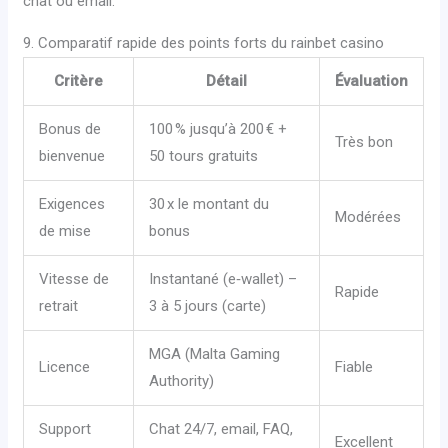
chat ou email.
9. Comparatif rapide des points forts du rainbet casino
Critère
Détail
Évaluation
Bonus de
100 % jusqu’à 200 € +
Très bon
bienvenue
50 tours gratuits
Exigences
30 x le montant du
Modérées
de mise
bonus
Vitesse de
Instantané (e‑wallet) –
Rapide
retrait
3 à 5 jours (carte)
MGA (Malta Gaming
Licence
Fiable
Authority)
Support
Chat 24/7, email, FAQ,
Excellent