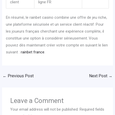
client
ligne FR
En résumé, le rainbet casino combine une offre de jeu riche,
une plateforme sécurisée et un service client réactif. Pour
les joueurs français cherchant une expérience complète, il
constitue une option à considérer sérieusement. Vous
pouvez dès maintenant créer votre compte en suivant le lien
suivant :
rainbet france
.
←
Previous Post
Next Post
→
Leave a Comment
Your email address will not be published.
Required fields