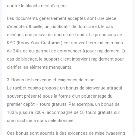
contre le blanchiment d’argent.
Les documents généralement acceptés sont une pièce
d’identité officielle, un justificatif de domicile et, le cas
échéant, une preuve de source de fonds. Le processus de
KYC (Know Your Customer) est souvent terminé en moins
de 24 h, ce qui permet de commencer à jouer rapidement. En
cas de blocage, le support client intervient rapidement pour
clarifier les éléments manquants.
3. Bonus de bienvenue et exigences de mise
Le rainbet casino propose un bonus de bienvenue attractif,
souvent présenté sous la forme d’un pourcentage du
premier dépôt + tours gratuits. Par exemple, un bonus de
100 % jusqu’à 200 €, accompagné de 50 tours gratuits sur
une machine à sous sélectionnée.
Ces bonus sont soumis à des exigences de mise (wagering