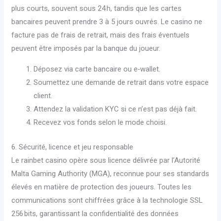
plus courts, souvent sous 24 h, tandis que les cartes
bancaires peuvent prendre 3 à 5 jours ouvrés. Le casino ne
facture pas de frais de retrait, mais des frais éventuels
peuvent être imposés par la banque du joueur.
Déposez via carte bancaire ou e‑wallet.
Soumettez une demande de retrait dans votre espace
client.
Attendez la validation KYC si ce n’est pas déjà fait.
Recevez vos fonds selon le mode choisi.
6. Sécurité, licence et jeu responsable
Le rainbet casino opère sous licence délivrée par l’Autorité
Malta Gaming Authority (MGA), reconnue pour ses standards
élevés en matière de protection des joueurs. Toutes les
communications sont chiffrées grâce à la technologie SSL
256 bits, garantissant la confidentialité des données