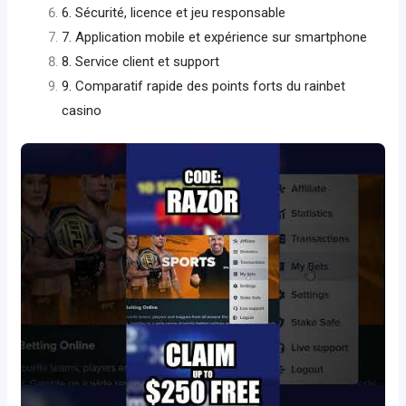
6. Sécurité, licence et jeu responsable
7. Application mobile et expérience sur smartphone
8. Service client et support
9. Comparatif rapide des points forts du rainbet
casino