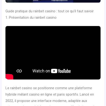
Guide pratique du rainbet casino : tout ce qu’il faut savoir
1. Présentation du rainbet casino
Le rainbet casino se positionne comme une plateforme
hybride mêlant casino en ligne et paris sportifs. Lancé en
2022, il propose une interface moderne, adaptée aux