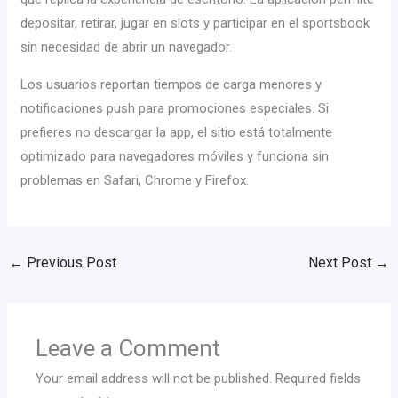
depositar, retirar, jugar en slots y participar en el sportsbook
sin necesidad de abrir un navegador.
Los usuarios reportan tiempos de carga menores y
notificaciones push para promociones especiales. Si
prefieres no descargar la app, el sitio está totalmente
optimizado para navegadores móviles y funciona sin
problemas en Safari, Chrome y Firefox.
←
Previous Post
Next Post
→
Leave a Comment
Your email address will not be published.
Required fields