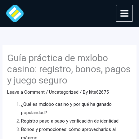
Skip
to
content
Guía práctica de mxlobo
casino: registro, bonos, pagos
y juego seguro
Leave a Comment
/
Uncategorized
/ By
kite62675
¿Qué es mxlobo casino y por qué ha ganado
popularidad?
Registro paso a paso y verificación de identidad
Bonos y promociones: cómo aprovecharlos al
máximo