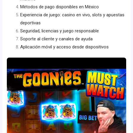
Métodos de pago disponibles en México
Experiencia de juego: casino en vivo, slots y apuestas
deportivas
Seguridad, licencias y juego responsable
Soporte al cliente y canales de ayuda
Aplicación móvil y acceso desde dispositivos