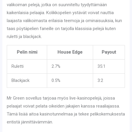
valikoiman pelejä, jotka on suunniteltu tyydyttämään
kaikenlaisia pelaajia. Kolikkopelien ystävät voivat nauttia
laajasta valikoimasta erilaisia teemoja ja ominaisuuksia, kun
taas pöytäpelien faneille on tarjolla klassisia pelejä kuten
ruletti ja blackjack.
Pelin nimi
House Edge
Payout
Ruletti
2.7%
35:1
Blackjack
0.5%
3:2
Mr Green sovellus tarjoaa myös live-kasinopelejä, joissa
pelaajat voivat pelata oikeiden jakajien kanssa reaaliajassa.
Tämä lisää aitoa kasinotunnelmaa ja tekee pelikokemuksesta
entistä jännittävämmän.