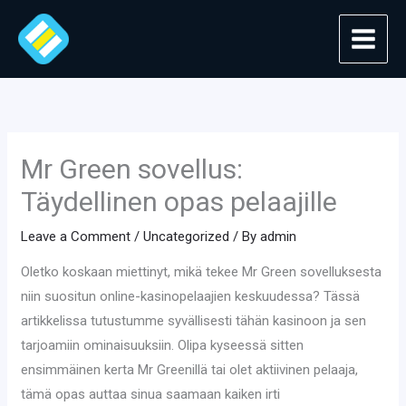
Skip
to
content
Mr Green sovellus:
Täydellinen opas pelaajille
Leave a Comment
/
Uncategorized
/ By
admin
Oletko koskaan miettinyt, mikä tekee Mr Green sovelluksesta
niin suositun online-kasinopelaajien keskuudessa? Tässä
artikkelissa tutustumme syvällisesti tähän kasinoon ja sen
tarjoamiin ominaisuuksiin. Olipa kyseessä sitten
ensimmäinen kerta Mr Greenillä tai olet aktiivinen pelaaja,
tämä opas auttaa sinua saamaan kaiken irti