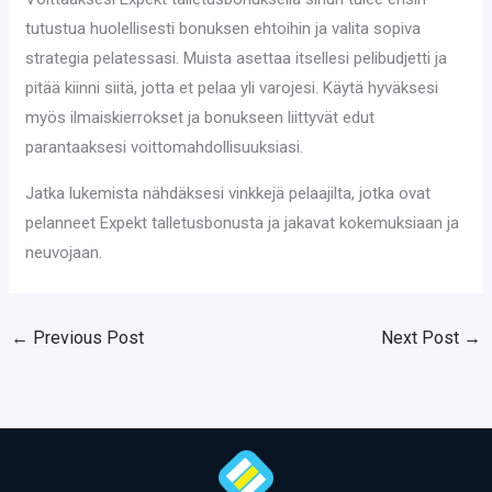
tutustua huolellisesti bonuksen ehtoihin ja valita sopiva
strategia pelatessasi. Muista asettaa itsellesi pelibudjetti ja
pitää kiinni siitä, jotta et pelaa yli varojesi. Käytä hyväksesi
myös ilmaiskierrokset ja bonukseen liittyvät edut
parantaaksesi voittomahdollisuuksiasi.
Jatka lukemista nähdäksesi vinkkejä pelaajilta, jotka ovat
pelanneet Expekt talletusbonusta ja jakavat kokemuksiaan ja
neuvojaan.
←
Previous Post
Next Post
→