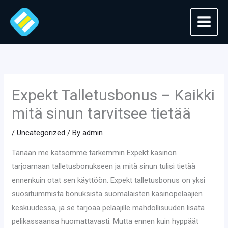
Skip
to
content
Expekt Talletusbonus – Kaikki
mitä sinun tarvitsee tietää
/
Uncategorized
/ By
admin
Tänään me katsomme tarkemmin Expekt kasinon
tarjoamaan talletusbonukseen ja mitä sinun tulisi tietää
ennenkuin otat sen käyttöön. Expekt talletusbonus on yksi
suosituimmista bonuksista suomalaisten kasinopelaajien
keskuudessa, ja se tarjoaa pelaajille mahdollisuuden lisätä
pelikassaansa huomattavasti. Mutta ennen kuin hyppäät