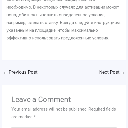
необходимо. В некоторых случаях для активации может
понадобиться выполнить определенное условие,
например, сделать ставку. Всегда следуйте инструкциям,
указанным на площадке, чтобы максимально
эффективно использовать предложенные условия.
←
Previous Post
Next Post
→
Leave a Comment
Your email address will not be published.
Required fields
are marked
*