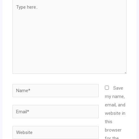
Type
here..
Name*
Save
my name,
email, and
Email*
website in
this
Website
browser
for the