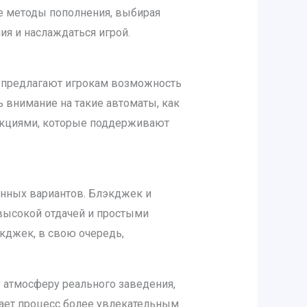
ые методы пополнения, выбирая
я и наслаждаться игрой.
 предлагают игрокам возможность
 внимание на такие автоматы, как
ункциями, которые поддерживают
енных вариантов. Блэкджек и
 высокой отдачей и простыми
кджек, в свою очередь,
атмосферу реального заведения,
лает процесс более увлекательным.