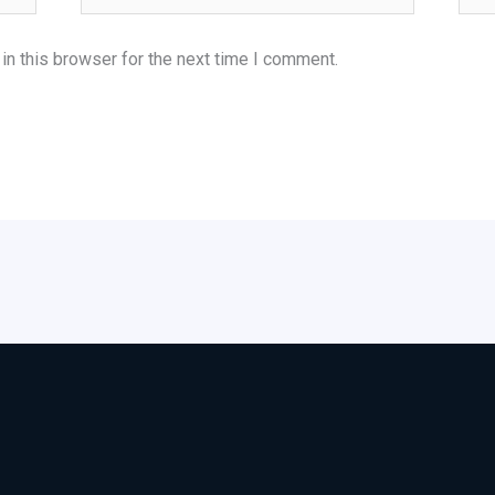
n this browser for the next time I comment.