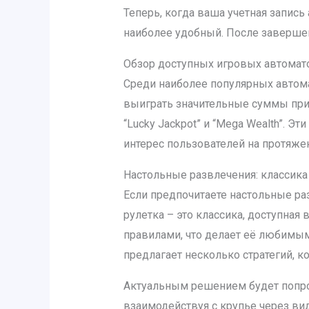
Теперь, когда ваша учетная запис
наиболее удобный. После завершен
Обзор доступных игровых автомато
Среди наиболее популярных автом
выиграть значительные суммы при 
“Lucky Jackpot” и “Mega Wealth”.
интерес пользователей на протяжен
Настольные развлечения: классика
Если предпочитаете настольные ра
рулетка – это классика, доступная
правилами, что делает её любимым
предлагает несколько стратегий, к
Актуальным решением будет попро
взаимодействуя с крупье через ви