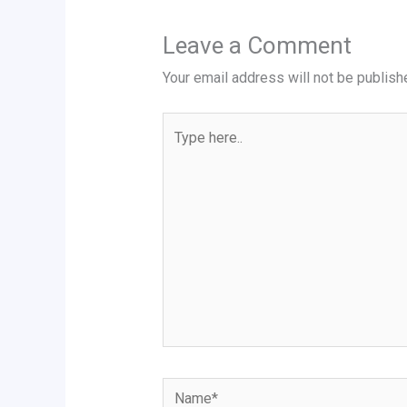
Leave a Comment
Your email address will not be publish
Type
here..
Name*