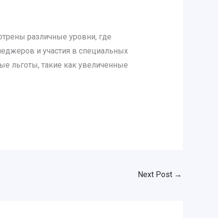
отрены различные уровни, где
неджеров и участия в специальных
ые льготы, такие как увеличенные
Next Post
→