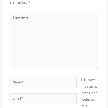
are marked
*
Type
here..
Name*
Save
my name,
email, and
Email*
website in
this