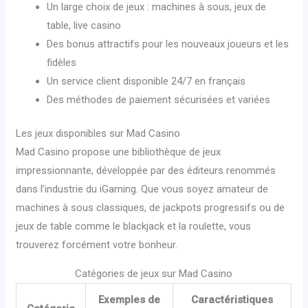
Un large choix de jeux : machines à sous, jeux de
table, live casino
Des bonus attractifs pour les nouveaux joueurs et les
fidèles
Un service client disponible 24/7 en français
Des méthodes de paiement sécurisées et variées
Les jeux disponibles sur Mad Casino
Mad Casino propose une bibliothèque de jeux
impressionnante, développée par des éditeurs renommés
dans l’industrie du iGaming. Que vous soyez amateur de
machines à sous classiques, de jackpots progressifs ou de
jeux de table comme le blackjack et la roulette, vous
trouverez forcément votre bonheur.
Catégories de jeux sur Mad Casino
Exemples de
Caractéristiques