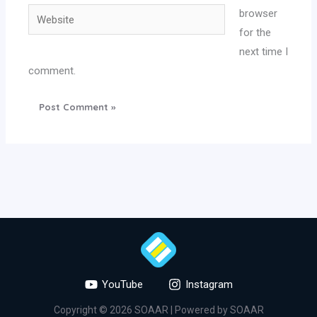
Website
browser
for the
next time I
comment.
YouTube
Instagram
Copyright © 2026 SOAAR | Powered by SOAAR