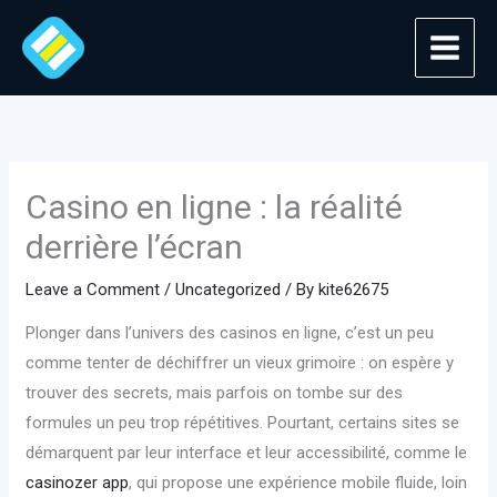
Skip
to
content
Casino en ligne : la réalité
derrière l’écran
Leave a Comment
/
Uncategorized
/ By
kite62675
Plonger dans l’univers des casinos en ligne, c’est un peu
comme tenter de déchiffrer un vieux grimoire : on espère y
trouver des secrets, mais parfois on tombe sur des
formules un peu trop répétitives. Pourtant, certains sites se
démarquent par leur interface et leur accessibilité, comme le
casinozer app
, qui propose une expérience mobile fluide, loin