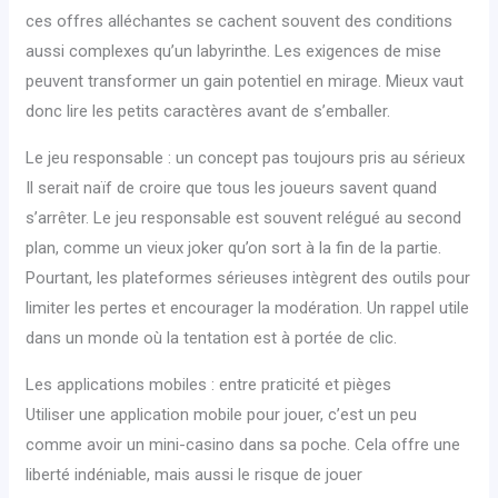
ces offres alléchantes se cachent souvent des conditions
aussi complexes qu’un labyrinthe. Les exigences de mise
peuvent transformer un gain potentiel en mirage. Mieux vaut
donc lire les petits caractères avant de s’emballer.
Le jeu responsable : un concept pas toujours pris au sérieux
Il serait naïf de croire que tous les joueurs savent quand
s’arrêter. Le jeu responsable est souvent relégué au second
plan, comme un vieux joker qu’on sort à la fin de la partie.
Pourtant, les plateformes sérieuses intègrent des outils pour
limiter les pertes et encourager la modération. Un rappel utile
dans un monde où la tentation est à portée de clic.
Les applications mobiles : entre praticité et pièges
Utiliser une application mobile pour jouer, c’est un peu
comme avoir un mini-casino dans sa poche. Cela offre une
liberté indéniable, mais aussi le risque de jouer