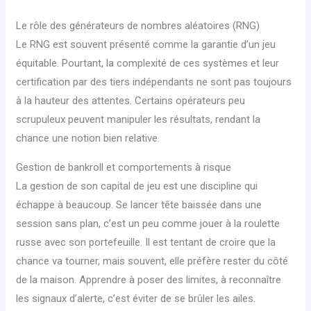
Le rôle des générateurs de nombres aléatoires (RNG)
Le RNG est souvent présenté comme la garantie d’un jeu
équitable. Pourtant, la complexité de ces systèmes et leur
certification par des tiers indépendants ne sont pas toujours
à la hauteur des attentes. Certains opérateurs peu
scrupuleux peuvent manipuler les résultats, rendant la
chance une notion bien relative.
Gestion de bankroll et comportements à risque
La gestion de son capital de jeu est une discipline qui
échappe à beaucoup. Se lancer tête baissée dans une
session sans plan, c’est un peu comme jouer à la roulette
russe avec son portefeuille. Il est tentant de croire que la
chance va tourner, mais souvent, elle préfère rester du côté
de la maison. Apprendre à poser des limites, à reconnaître
les signaux d’alerte, c’est éviter de se brûler les ailes.