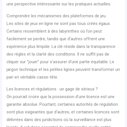
une perspective intéressante sur les pratiques actuelles.
Comprendre les mécanismes des plateformes de jeu
Les sites de jeux en ligne ne sont pas tous créés égaux.
Certains ressemblent à des labyrinthes où l’on peut
facilement se perdre, tandis que d’autres offrent une
expérience plus limpide. La clé réside dans la transparence
des règles et la clarté des conditions. Il ne suffit pas de
cliquer sur “jouer” pour s’assurer d’une partie équitable. Le
jargon technique et les petites lignes peuvent transformer un
pari en véritable casse-tête.
Les licences et régulations : un gage de sérieux ?
On pourrait croire que la possession d’une licence est une
garantie absolue. Pourtant, certaines autorités de régulation
sont plus exigeantes que d’autres, et certaines licences sont
délivrées dans des juridictions où la surveillance est plus