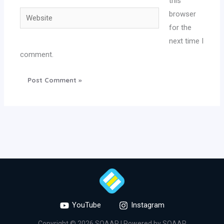
this
Website
browser
for the
next time I
comment.
YouTube
Instagram
Copyright © 2026 SOAAR | Powered by SOAAR