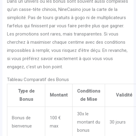
Dans un univers où les bonus sont souvent aussi complexes
qu’un casse-tête chinois, NineCasino joue la carte de la
simplicité. Pas de tours gratuits à gogo ni de multiplicateurs
farfelus qui finissent par vous faire perdre plus que gagner.
Les promotions sont rares, mais transparentes. Si vous
cherchez à maximiser chaque centime avec des conditions
impossibles à remplir, vous risquez d’être déçu. En revanche,
si vous préférez savoir exactement à quoi vous vous
engagez, c’est un bon point.
Tableau Comparatif des Bonus
Type de
Conditions
Montant
Validité
Bonus
de Mise
30x le
Bonus de
100 €
montant du
30 jours
bienvenue
max
bonus