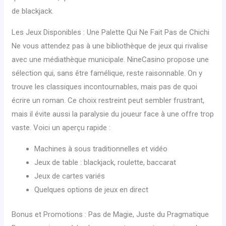
de blackjack.
Les Jeux Disponibles : Une Palette Qui Ne Fait Pas de Chichi
Ne vous attendez pas à une bibliothèque de jeux qui rivalise
avec une médiathèque municipale. NineCasino propose une
sélection qui, sans être famélique, reste raisonnable. On y
trouve les classiques incontournables, mais pas de quoi
écrire un roman. Ce choix restreint peut sembler frustrant,
mais il évite aussi la paralysie du joueur face à une offre trop
vaste. Voici un aperçu rapide :
Machines à sous traditionnelles et vidéo
Jeux de table : blackjack, roulette, baccarat
Jeux de cartes variés
Quelques options de jeux en direct
Bonus et Promotions : Pas de Magie, Juste du Pragmatique