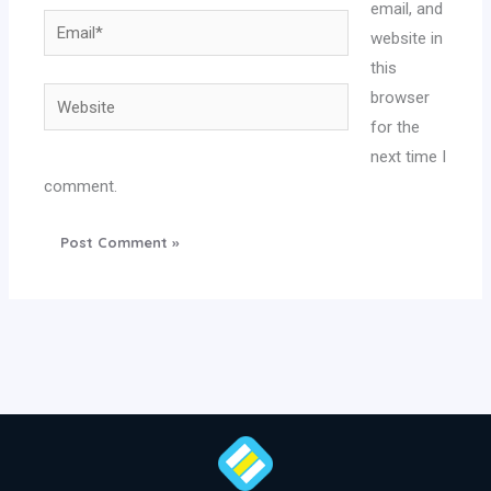
email, and
Email*
website in
this
Website
browser
for the
next time I
comment.