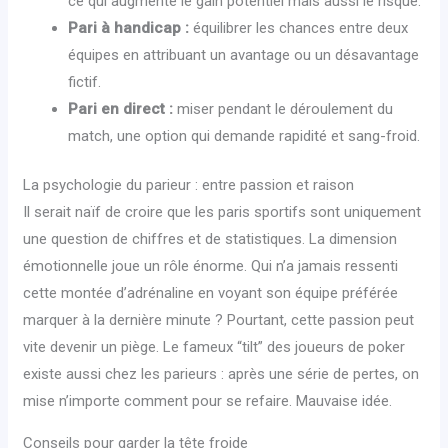
ce qui augmente le gain potentiel mais aussi le risque.
Pari à handicap :
équilibrer les chances entre deux
équipes en attribuant un avantage ou un désavantage
fictif.
Pari en direct :
miser pendant le déroulement du
match, une option qui demande rapidité et sang-froid.
La psychologie du parieur : entre passion et raison
Il serait naïf de croire que les paris sportifs sont uniquement
une question de chiffres et de statistiques. La dimension
émotionnelle joue un rôle énorme. Qui n’a jamais ressenti
cette montée d’adrénaline en voyant son équipe préférée
marquer à la dernière minute ? Pourtant, cette passion peut
vite devenir un piège. Le fameux “tilt” des joueurs de poker
existe aussi chez les parieurs : après une série de pertes, on
mise n’importe comment pour se refaire. Mauvaise idée.
Conseils pour garder la tête froide