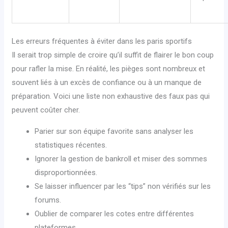
Les erreurs fréquentes à éviter dans les paris sportifs
Il serait trop simple de croire qu’il suffit de flairer le bon coup
pour rafler la mise. En réalité, les pièges sont nombreux et
souvent liés à un excès de confiance ou à un manque de
préparation. Voici une liste non exhaustive des faux pas qui
peuvent coûter cher.
Parier sur son équipe favorite sans analyser les
statistiques récentes.
Ignorer la gestion de bankroll et miser des sommes
disproportionnées.
Se laisser influencer par les “tips” non vérifiés sur les
forums.
Oublier de comparer les cotes entre différentes
plateformes.