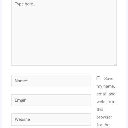
Type
here..
Name*
Save
my name,
email, and
Email*
website in
this
Website
browser
for the