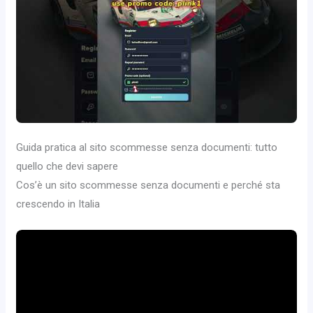
Guida pratica al sito scommesse senza documenti: tutto
quello che devi sapere
Cos’è un sito scommesse senza documenti e perché sta
crescendo in Italia