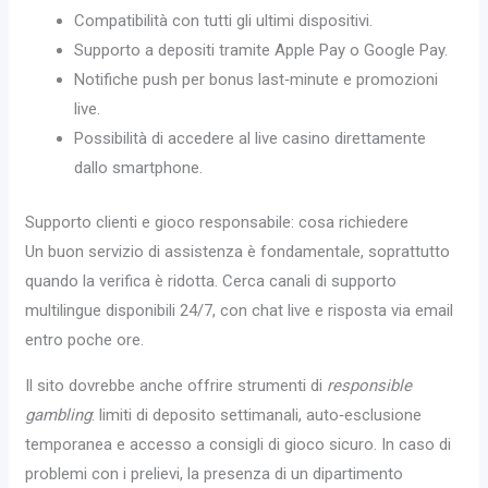
Compatibilità con tutti gli ultimi dispositivi.
Supporto a depositi tramite Apple Pay o Google Pay.
Notifiche push per bonus last‑minute e promozioni
live.
Possibilità di accedere al live casino direttamente
dallo smartphone.
Supporto clienti e gioco responsabile: cosa richiedere
Un buon servizio di assistenza è fondamentale, soprattutto
quando la verifica è ridotta. Cerca canali di supporto
multilingue disponibili 24/7, con chat live e risposta via email
entro poche ore.
Il sito dovrebbe anche offrire strumenti di
responsible
gambling
: limiti di deposito settimanali, auto‑esclusione
temporanea e accesso a consigli di gioco sicuro. In caso di
problemi con i prelievi, la presenza di un dipartimento