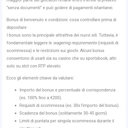
“senza documenti” e può godere di pagamenti istantanei.
Bonus di benvenuto e condizioni: cosa controllare prima di
depositare
I bonus sono la principale attrattiva dei nuovi siti. Tuttavia, è
fondamentale leggere le
wagering requirements
(requisiti di
scommessa) e le restrizioni sui giochi. Alcuni bonus
consentono di usarli sia su casino che su sportsbook, altri
solo su slot con RTP elevato.
Ecco gli elementi chiave da valutare:
Importo del bonus e percentuale di corrispondenza
(es. 100% fino a €200).
Requisiti di scommessa (es. 30x l’importo del bonus).
Scadenza del bonus (solitamente 30‑45 giorni).
Limiti di puntata per singola scommessa durante il