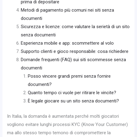
prima di depositare
Metodi di pagamento più comuni nei siti senza
documenti
Sicurezza e licenze: come valutare la serietà di un sito
senza documenti
Esperienza mobile e app: scommettere al volo
Supporto clienti e gioco responsabile: cosa richiedere
Domande frequenti (FAQ) sui siti scommesse senza
documenti
Posso vincere grandi premi senza fornire
documenti?
Quanto tempo ci vuole per ritirare le vincite?
È legale giocare su un sito senza documenti?
In Italia, la domanda è aumentata perché molti giocatori
vogliono evitare lunghi processi KYC (Know Your Customer)
ma allo stesso tempo temono di compromettere la