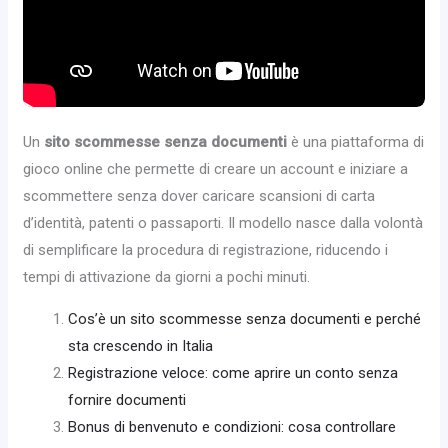
Un
sito scommesse senza documenti
è una piattaforma di
gioco online che permette di creare un account e iniziare a
scommettere senza dover caricare scansioni di carta
d’identità, patenti o passaporti. Il modello nasce dalla volontà
di semplificare la procedura di registrazione, riducendo i
tempi di attivazione da giorni a pochi minuti.
Cos’è un sito scommesse senza documenti e perché
sta crescendo in Italia
Registrazione veloce: come aprire un conto senza
fornire documenti
Bonus di benvenuto e condizioni: cosa controllare