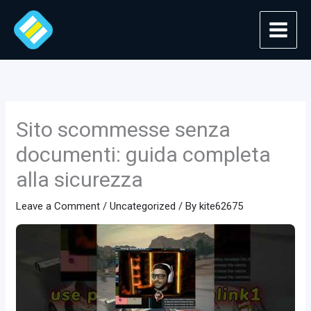
Skip
to
content
Sito scommesse senza
documenti: guida completa
alla sicurezza
Leave a Comment
/
Uncategorized
/ By
kite62675