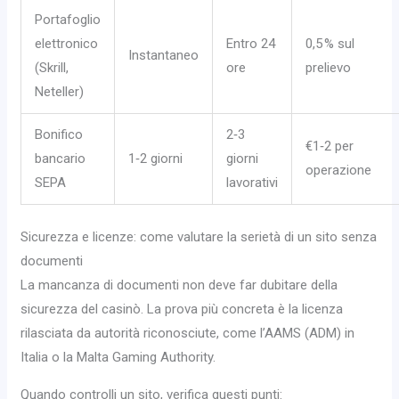
Portafoglio
elettronico
Entro 24
0,5 % sul
Instantaneo
(Skrill,
ore
prelievo
Neteller)
Bonifico
2‑3
€1‑2 per
bancario
1‑2 giorni
giorni
operazione
SEPA
lavorativi
Sicurezza e licenze: come valutare la serietà di un sito senza
documenti
La mancanza di documenti non deve far dubitare della
sicurezza del casinò. La prova più concreta è la licenza
rilasciata da autorità riconosciute, come l’AAMS (ADM) in
Italia o la Malta Gaming Authority.
Quando controlli un sito, verifica questi punti: