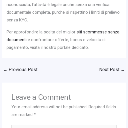
riconosciuta, l’attività è legale anche senza una verifica
documentale completa, purché si rispettino i limiti di prelievo
senza KYC.
Per approfondire la scelta del miglior
siti scommesse senza
documenti
e confrontare offerte, bonus e velocità di
pagamento, visita il nostro portale dedicato.
←
Previous Post
Next Post
→
Leave a Comment
Your email address will not be published.
Required fields
are marked
*