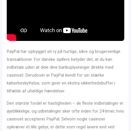
PayPal har opbygget sit ry på hurtige, sikre og brugervenlige
transaktioner. For danske spillere betyder det, at du kan
indbetale uden at dele dine bankoplysninger direkte med
casinoet. Derudover er PayPal kendt for sin stærke
køberbeskyttelse, som giver en ekstra sikkerhedsbuffer i
tilfælde af uheldige hændelser.
Den største fordel er hastigheden – de fleste indbetalinger er
øjeblikkelige, og udbetalinger sker ofte inden for 24 timer, hvis
casinoet accepterer PayPal. Selvom nogle casinoer
opkræver et lille gebyr, er dette som regel lavere end ved