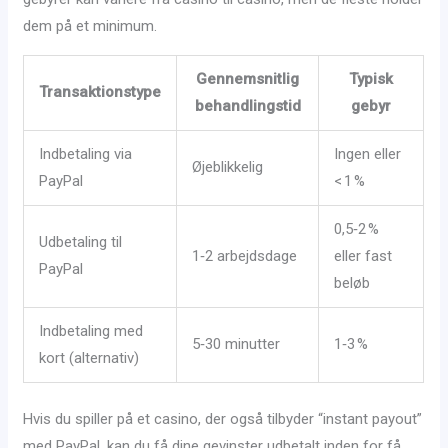
dem på et minimum.
Gennemsnitlig
Typisk
Transaktionstype
behandlingstid
gebyr
Indbetaling via
Ingen eller
Øjeblikkelig
PayPal
< 1 %
0,5‑2 %
Udbetaling til
1‑2 arbejdsdage
eller fast
PayPal
beløb
Indbetaling med
5‑30 minutter
1‑3 %
kort (alternativ)
Hvis du spiller på et casino, der også tilbyder “instant payout”
med PayPal, kan du få dine gevinster udbetalt inden for få