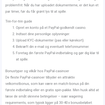
problemfrit. Når du har uploadet dokumenterne, er det kun et
par timer, før du får grønt lys til at spille.
Trin‑for‑trin guide
Opret en konto på et PayPal‑godkendt casino.
Indtast dine personlige oplysninger.
Upload KYC‑dokumenter (pas eller kørekort).
Bekræft din e‑mail og eventuelt telefonnummer.
Foretag din første PayPal‑indbetaling og gør dig klar til
at spille.
Bonustyper og vilkår hos PayPal‑casinoer
De fleste PayPal‑casinoer tilbyder en attraktiv
velkomstbonus, som kan være en match‑bonus på din
første indbetaling eller en gratis spin‑pakke. Men husk altid at
læse de småt skrevne betingelser – især wagering
requirements, som typisk ligger på 30‑40 x bonusbeløbet.