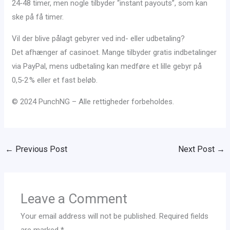
24‑48 timer, men nogle tilbyder “instant payouts”, som kan
ske på få timer.
Vil der blive pålagt gebyrer ved ind- eller udbetaling?
Det afhænger af casinoet. Mange tilbyder gratis indbetalinger
via PayPal, mens udbetaling kan medføre et lille gebyr på
0,5‑2 % eller et fast beløb.
© 2024 PunchNG – Alle rettigheder forbeholdes.
←
Previous Post
Next Post
→
Leave a Comment
Your email address will not be published.
Required fields
are marked
*