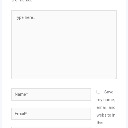
Type
here..
Name*
Save
my name,
email, and
Email*
website in
this