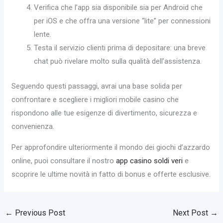
Verifica che l’app sia disponibile sia per Android che
per iOS e che offra una versione “lite” per connessioni
lente.
Testa il servizio clienti prima di depositare: una breve
chat può rivelare molto sulla qualità dell’assistenza.
Seguendo questi passaggi, avrai una base solida per
confrontare e scegliere i migliori mobile casino che
rispondono alle tue esigenze di divertimento, sicurezza e
convenienza.
Per approfondire ulteriormente il mondo dei giochi d’azzardo
online, puoi consultare il nostro
app casino soldi veri
e
scoprire le ultime novità in fatto di bonus e offerte esclusive.
←
Previous Post
Next Post
→