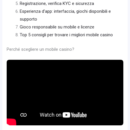
Registrazione, verifica KYC e sicurezza
Esperienza d’app: interfaccia, giochi disponibili e
supporto
Gioco responsabile su mobile e licenze
Top 5 consigli per trovare i migliori mobile casino
Perché scegliere un mobile casino?