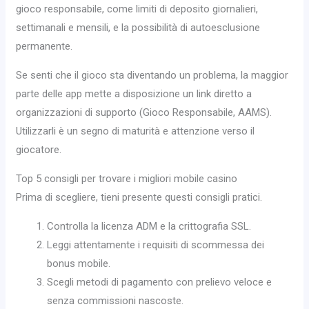
gioco responsabile, come limiti di deposito giornalieri,
settimanali e mensili, e la possibilità di autoesclusione
permanente.
Se senti che il gioco sta diventando un problema, la maggior
parte delle app mette a disposizione un link diretto a
organizzazioni di supporto (Gioco Responsabile, AAMS).
Utilizzarli è un segno di maturità e attenzione verso il
giocatore.
Top 5 consigli per trovare i migliori mobile casino
Prima di scegliere, tieni presente questi consigli pratici.
Controlla la licenza ADM e la crittografia SSL.
Leggi attentamente i requisiti di scommessa dei
bonus mobile.
Scegli metodi di pagamento con prelievo veloce e
senza commissioni nascoste.