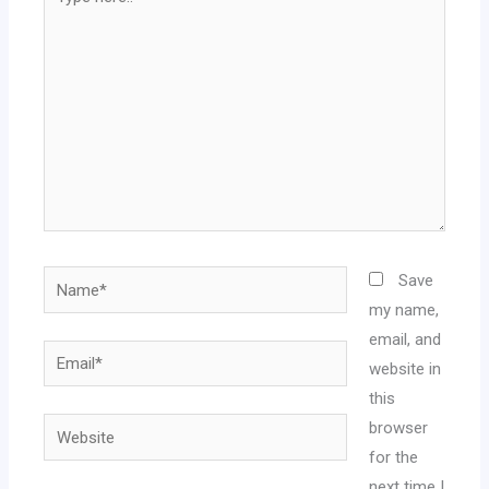
here..
Name*
Save
my name,
email, and
Email*
website in
this
Website
browser
for the
next time I