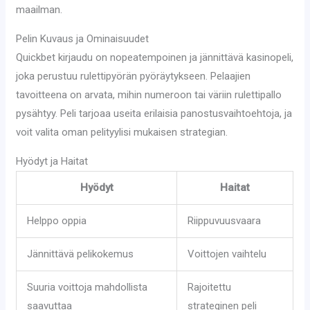
maailman.
Pelin Kuvaus ja Ominaisuudet
Quickbet kirjaudu on nopeatempoinen ja jännittävä kasinopeli,
joka perustuu rulettipyörän pyöräytykseen. Pelaajien
tavoitteena on arvata, mihin numeroon tai väriin rulettipallo
pysähtyy. Peli tarjoaa useita erilaisia panostusvaihtoehtoja, ja
voit valita oman pelityylisi mukaisen strategian.
Hyödyt ja Haitat
Hyödyt
Haitat
Helppo oppia
Riippuvuusvaara
Jännittävä pelikokemus
Voittojen vaihtelu
Suuria voittoja mahdollista
Rajoitettu
saavuttaa
strateginen peli