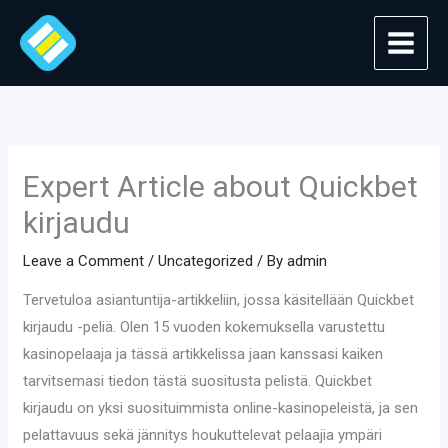
Skip
to
content
Expert Article about Quickbet
kirjaudu
Leave a Comment
/
Uncategorized
/ By
admin
Tervetuloa asiantuntija-artikkeliin, jossa käsitellään Quickbet
kirjaudu -peliä. Olen 15 vuoden kokemuksella varustettu
kasinopelaaja ja tässä artikkelissa jaan kanssasi kaiken
tarvitsemasi tiedon tästä suositusta pelistä. Quickbet
kirjaudu on yksi suosituimmista online-kasinopeleistä, ja sen
pelattavuus sekä jännitys houkuttelevat pelaajia ympäri