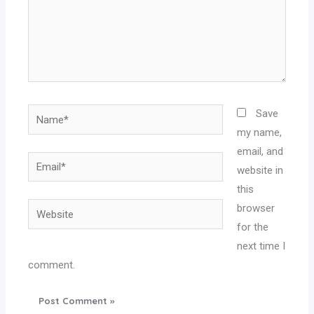
Name*
Save
my name,
email, and
Email*
website in
this
Website
browser
for the
next time I
comment.