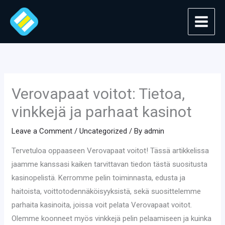
Skip
to
content
Verovapaat voitot: Tietoa,
vinkkejä ja parhaat kasinot
Leave a Comment
/
Uncategorized
/ By
admin
Tervetuloa oppaaseen Verovapaat voitot! Tässä artikkelissa
jaamme kanssasi kaiken tarvittavan tiedon tästä suositusta
kasinopelistä. Kerromme pelin toiminnasta, edusta ja
haitoista, voittotodennäköisyyksistä, sekä suosittelemme
parhaita kasinoita, joissa voit pelata Verovapaat voitot.
Olemme koonneet myös vinkkejä pelin pelaamiseen ja kuinka