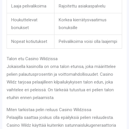
Laaja pelivalikoima
Rajoitettu asiakaspalvelu
Houkuttelevat
Korkea kierrätysvaatimus
bonukset
bonuksille
Nopeat kotiutukset
Pelivalikoima voisi olla laajempi
Talon etu Casino Wildzissa
Jokaisella kasinolla on oma talon etunsa, joka määrittelee
pelien palautusprosentin ja voittomahdollisuudet. Casino
Wildz tarjoaa pelaajilleen kilpailukykyisen talon edun, joka
vaihtelee eri peleissä. On tärkeää tutustua eri pelien talon
etuihin ennen pelaamista.
Miten tarkistaa pelin reiluus Casino Wildzissa
Pelaajilla saattaa joskus olla epäilyksiä pelien reiluudesta.
Casino Wildz käyttää kuitenkin satunnaislukugeneraattoria