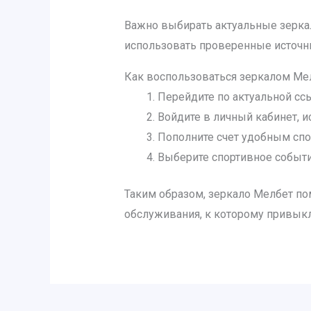
Важно выбирать актуальные зеркал
использовать проверенные источн
Как воспользоваться зеркалом Ме
Перейдите по актуальной сс
Войдите в личный кабинет, и
Пополните счет удобным спо
Выберите спортивное событие
Таким образом, зеркало Мелбет по
обслуживания, к которому привыкл