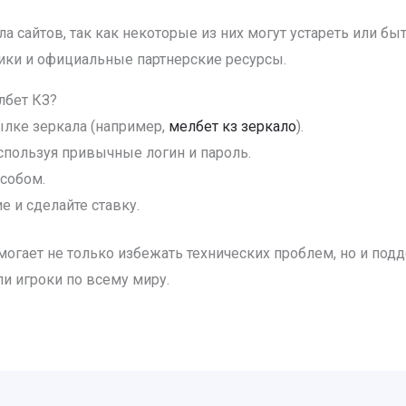
а сайтов, так как некоторые из них могут устареть или б
ики и официальные партнерские ресурсы.
лбет КЗ?
ылке зеркала (например,
мелбет кз зеркало
).
спользуя привычные логин и пароль.
собом.
 и сделайте ставку.
могает не только избежать технических проблем, но и по
и игроки по всему миру.