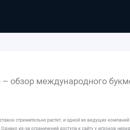
 – обзор международного букм
ставок стремительно растет, и одной из ведущих компаний
днако из-за ограничений доступа к сайту у игроков неред