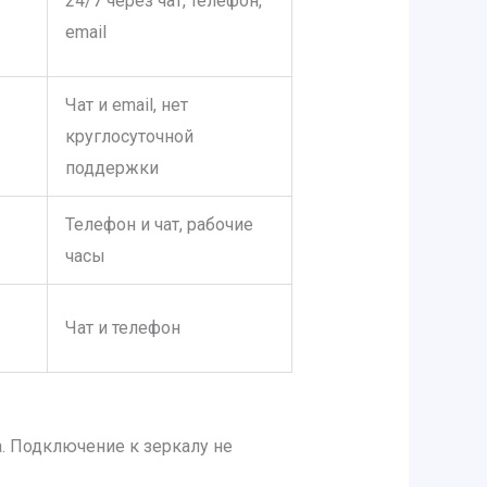
24/7 через чат, телефон,
email
Чат и email, нет
круглосуточной
поддержки
Телефон и чат, рабочие
часы
Чат и телефон
. Подключение к зеркалу не