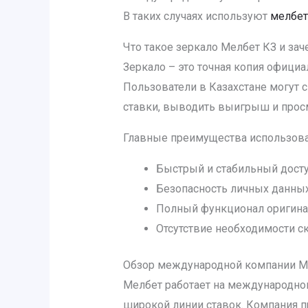
В таких случаях используют
мелбет
Что такое зеркало Мелбет КЗ и за
Зеркало – это точная копия офици
Пользователи в Казахстане могут 
ставки, выводить выигрыш и просм
Главные преимущества использова
Быстрый и стабильный доступ
Безопасность личных данных
Полный функционал оригина
Отсутствие необходимости ск
Обзор международной компании М
Мелбет работает на международном
широкой линии ставок. Компания п