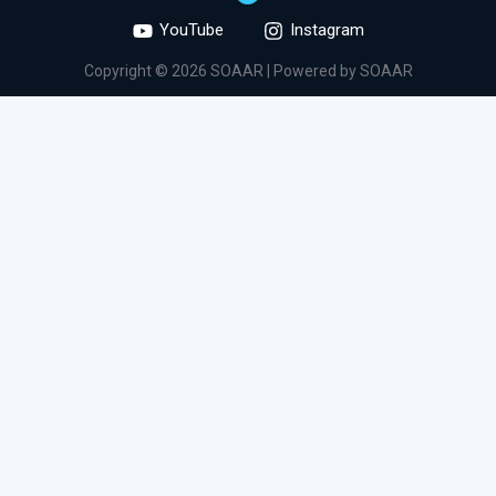
YouTube
Instagram
Copyright © 2026 SOAAR | Powered by SOAAR