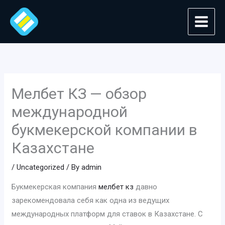
Skip
to
content
Мелбет КЗ — обзор
международной
букмекерской компании в
Казахстане
/
Uncategorized
/ By
admin
Букмекерская компания
мелбет кз
давно
зарекомендовала себя как одна из ведущих
международных платформ для ставок в Казахстане. С