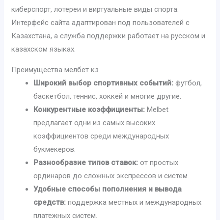
киберспорт, лотереи и виртуальные виды спорта.
Интерфейс сайта адаптирован под пользователей с
Казахстана, а служба поддержки работает на русском и
казахском языках.
Преимущества мелбет кз
Широкий выбор спортивных событий:
футбол,
баскетбол, теннис, хоккей и многие другие.
Конкурентные коэффициенты:
Melbet
предлагает одни из самых высоких
коэффициентов среди международных
букмекеров.
Разнообразие типов ставок:
от простых
ординаров до сложных экспрессов и систем.
Удобные способы пополнения и вывода
средств:
поддержка местных и международных
платежных систем.