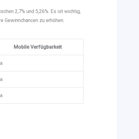
ischen 2,7% und 5,26%. Es ist wichtig,
hre Gewinnchancen zu erhöhen.
Mobile Verfügbarkeit
a
a
a