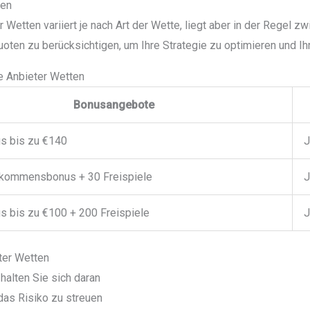
ten
Wetten variiert je nach Art der Wette, liegt aber in der Regel zw
ten zu berücksichtigen, um Ihre Strategie zu optimieren und I
e Anbieter Wetten
Bonusangebote
s bis zu €140
J
lkommensbonus + 30 Freispiele
J
 bis zu €100 + 200 Freispiele
J
ter Wetten
halten Sie sich daran
 das Risiko zu streuen