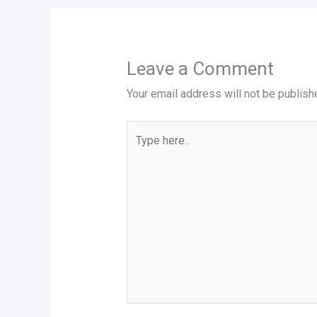
Leave a Comment
Your email address will not be publish
Type
here..