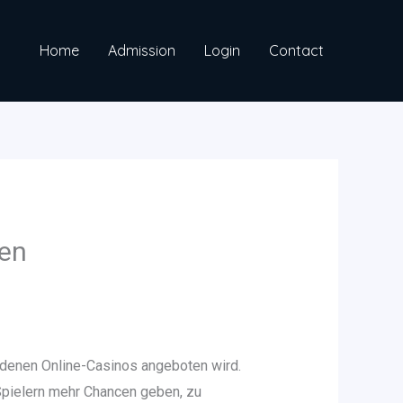
Home
Admission
Login
Contact
sen
iedenen Online-Casinos angeboten wird.
 Spielern mehr Chancen geben, zu