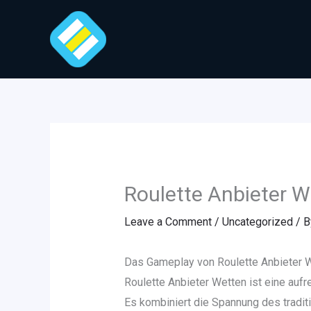
Skip
to
content
Roulette Anbieter W
Leave a Comment
/
Uncategorized
/ 
Das Gameplay von Roulette Anbieter 
Roulette Anbieter Wetten ist eine auf
Es kombiniert die Spannung des tradit