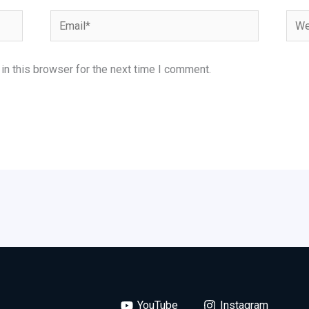
Email*
Webs
n this browser for the next time I comment.
YouTube
Instagram