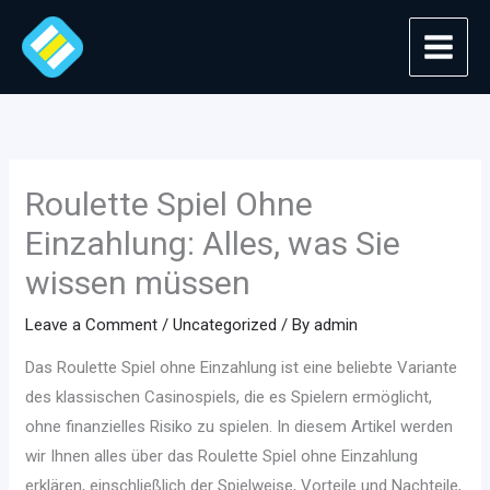
Skip
to
content
Roulette Spiel Ohne
Einzahlung: Alles, was Sie
wissen müssen
Leave a Comment
/
Uncategorized
/ By
admin
Das Roulette Spiel ohne Einzahlung ist eine beliebte Variante
des klassischen Casinospiels, die es Spielern ermöglicht,
ohne finanzielles Risiko zu spielen. In diesem Artikel werden
wir Ihnen alles über das Roulette Spiel ohne Einzahlung
erklären, einschließlich der Spielweise, Vorteile und Nachteile,