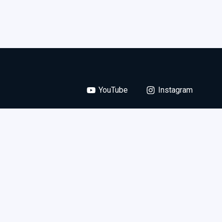
YouTube
Instagram