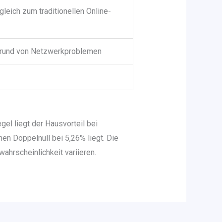
leich zum traditionellen Online-
grund von Netzwerkproblemen
gel liegt der Hausvorteil bei
en Doppelnull bei 5,26% liegt. Die
ahrscheinlichkeit variieren.