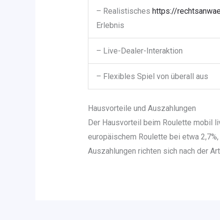
– Realistisches
https://rechtsanwae
Erlebnis
– Live-Dealer-Interaktion
– Flexibles Spiel von überall aus
Hausvorteile und Auszahlungen
Der Hausvorteil beim Roulette mobil liv
europäischem Roulette bei etwa 2,7%, 
Auszahlungen richten sich nach der Art