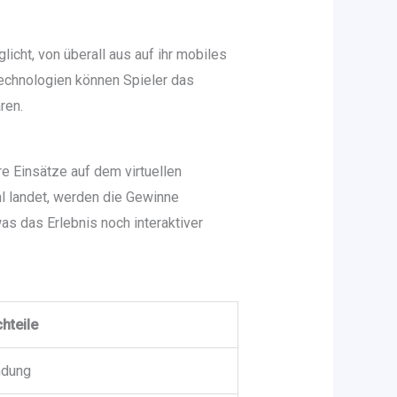
icht, von überall aus auf ihr mobiles
Technologien können Spieler das
ren.
re Einsätze auf dem virtuellen
hl landet, werden die Gewinne
as das Erlebnis noch interaktiver
hteile
ndung