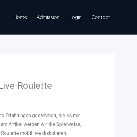
Home
Admission
Login
Contact
 Live-Roulette
 und Erfahrungen gesammelt, die es mir
esem Artikel werden wir die Spielweise,
Roulette mobil live diskutieren.