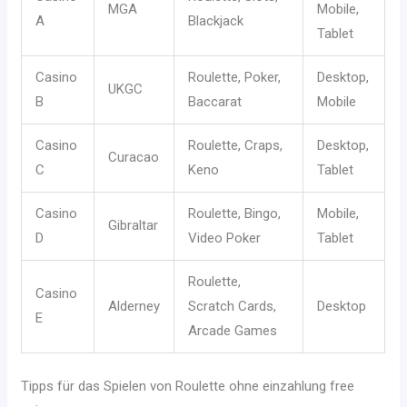
MGA
Mobile,
A
Blackjack
Tablet
Casino
Roulette, Poker,
Desktop,
UKGC
B
Baccarat
Mobile
Casino
Roulette, Craps,
Desktop,
Curacao
C
Keno
Tablet
Casino
Roulette, Bingo,
Mobile,
Gibraltar
D
Video Poker
Tablet
Roulette,
Casino
Alderney
Scratch Cards,
Desktop
E
Arcade Games
Tipps für das Spielen von Roulette ohne einzahlung free