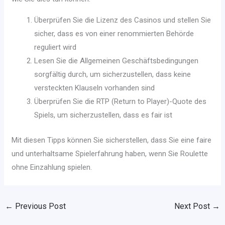
Überprüfen Sie die Lizenz des Casinos und stellen Sie
sicher, dass es von einer renommierten Behörde
reguliert wird
Lesen Sie die Allgemeinen Geschäftsbedingungen
sorgfältig durch, um sicherzustellen, dass keine
versteckten Klauseln vorhanden sind
Überprüfen Sie die RTP (Return to Player)-Quote des
Spiels, um sicherzustellen, dass es fair ist
Mit diesen Tipps können Sie sicherstellen, dass Sie eine faire
und unterhaltsame Spielerfahrung haben, wenn Sie Roulette
ohne Einzahlung spielen.
←
Previous Post
Next Post
→