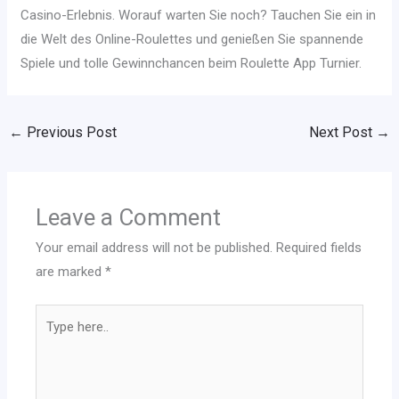
Casino-Erlebnis. Worauf warten Sie noch? Tauchen Sie ein in
die Welt des Online-Roulettes und genießen Sie spannende
Spiele und tolle Gewinnchancen beim Roulette App Turnier.
←
Previous Post
Next Post
→
Leave a Comment
Your email address will not be published.
Required fields
are marked
*
Type
here..