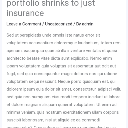
portfolio shrinks to just
insurance
Leave a Comment
/
Uncategorized
/ By
admin
Sed ut perspiciatis unde omnis iste natus error sit
voluptatem accusantium doloremque laudantium, totam rem
aperiam, eaque ipsa quae ab illo inventore veritatis et quasi
architecto beatae vitae dicta sunt explicabo. Nemo enim
ipsam voluptatem quia voluptas sit aspernatur aut odit aut
fugit, sed quia consequuntur magni dolores eos qui ratione
voluptatem sequi nesciunt. Neque porro quisquam est, qui
dolorem ipsum quia dolor sit amet, consectetur, adipisci velit,
sed quia non numquam eius modi tempora incidunt ut labore
et dolore magnam aliquam quaerat voluptatem. Ut enim ad
minima veniam, quis nostrum exercitationem ullam corporis
suscipit laboriosam, nisi ut aliquid ex ea commodi
consequatur? Quis autem vel eum iure reprehenderit qui in