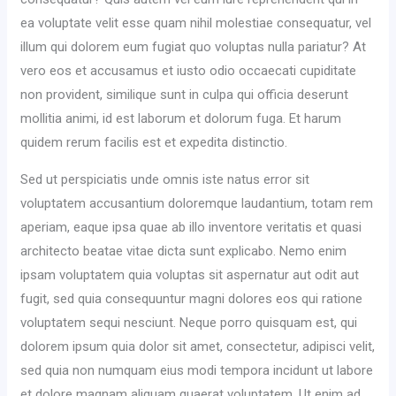
ea voluptate velit esse quam nihil molestiae consequatur, vel
illum qui dolorem eum fugiat quo voluptas nulla pariatur? At
vero eos et accusamus et iusto odio occaecati cupiditate
non provident, similique sunt in culpa qui officia deserunt
mollitia animi, id est laborum et dolorum fuga. Et harum
quidem rerum facilis est et expedita distinctio.
Sed ut perspiciatis unde omnis iste natus error sit
voluptatem accusantium doloremque laudantium, totam rem
aperiam, eaque ipsa quae ab illo inventore veritatis et quasi
architecto beatae vitae dicta sunt explicabo. Nemo enim
ipsam voluptatem quia voluptas sit aspernatur aut odit aut
fugit, sed quia consequuntur magni dolores eos qui ratione
voluptatem sequi nesciunt. Neque porro quisquam est, qui
dolorem ipsum quia dolor sit amet, consectetur, adipisci velit,
sed quia non numquam eius modi tempora incidunt ut labore
et dolore magnam aliquam quaerat voluptatem. Ut enim ad