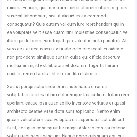
minima veniam, quis nostrum exercitationem ullam corporis
suscipit laboriosam, nisi ut aliquid ex ea commodi
consequatur? Quis autem vel eum iure reprehenderit qui in
ea voluptate velit esse quam nihil molestiae consequatur, vel
illum qui dolorem eum fugiat quo voluptas nulla pariatur? At
vero eos et accusamus et iusto odio occaecati cupiditate
non provident, similique sunt in culpa qui officia deserunt
mollitia animi, id est laborum et dolorum fuga. Et harum
quidem rerum facilis est et expedita distinctio.
Sed ut perspiciatis unde omnis iste natus error sit
voluptatem accusantium doloremque laudantium, totam rem
aperiam, eaque ipsa quae ab illo inventore veritatis et quasi
architecto beatae vitae dicta sunt explicabo. Nemo enim
ipsam voluptatem quia voluptas sit aspernatur aut odit aut
fugit, sed quia consequuntur magni dolores eos qui ratione
voluptatem sequi nesciunt. Neque porro quisquam est, qui