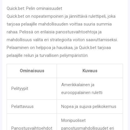
Quick.bet: Pelin ominaisuudet
Quick.bet on nopeatempoinen ja jännittävä rulettipeli, joka
tarjoaa pelaajille mahdollisuuden voittaa suuria summia
rahaa. Pelissä on erilaisia panostusvaihtoehtoja ja
mahdollisuus valita eri strategioita voiton saavuttamiseksi.
Pelaaminen on helppoa ja hauskaa, ja Quick.bet tarjoaa
pelaajille reilun ja turvallisen peliympäristön.
Ominaisuus
Kuvaus
Amerikkalainen ja
Pelityypit
eurooppalainen ruletti
Pelattavuus
Nopea ja sujuva pelikokemus
Monipuoliset
Panostusvaihtoehdot
panostusmahdollisuudet eri