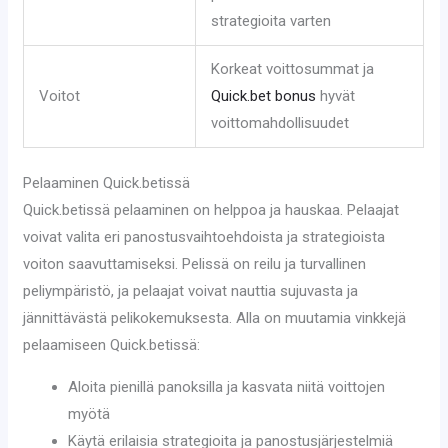
strategioita varten
Korkeat voittosummat ja
Voitot
Quick.bet bonus
hyvät
voittomahdollisuudet
Pelaaminen Quick.betissä
Quick.betissä pelaaminen on helppoa ja hauskaa. Pelaajat
voivat valita eri panostusvaihtoehdoista ja strategioista
voiton saavuttamiseksi. Pelissä on reilu ja turvallinen
peliympäristö, ja pelaajat voivat nauttia sujuvasta ja
jännittävästä pelikokemuksesta. Alla on muutamia vinkkejä
pelaamiseen Quick.betissä:
Aloita pienillä panoksilla ja kasvata niitä voittojen
myötä
Käytä erilaisia strategioita ja panostusjärjestelmiä