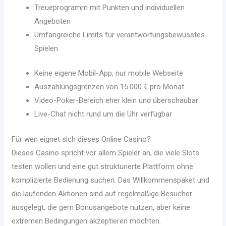
Treueprogramm mit Punkten und individuellen
Angeboten
Umfangreiche Limits für verantwortungsbewusstes
Spielen
Keine eigene Mobil-App, nur mobile Webseite
Auszahlungsgrenzen von 15.000 € pro Monat
Video-Poker-Bereich eher klein und überschaubar
Live-Chat nicht rund um die Uhr verfügbar
Für wen eignet sich dieses Online Casino?
Dieses Casino spricht vor allem Spieler an, die viele Slots
testen wollen und eine gut strukturierte Plattform ohne
komplizierte Bedienung suchen. Das Willkommenspaket und
die laufenden Aktionen sind auf regelmäßige Besucher
ausgelegt, die gern Bonusangebote nutzen, aber keine
extremen Bedingungen akzeptieren möchten.