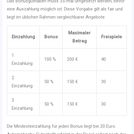
Das Bonusguthaben muss 35-mal umgesetzt werden, bevor
eine Auszahlung möglich ist. Diese Vorgabe gilt als fair und
liegt im üblichen Rahmen vergleichbarer Angebote.
Maximaler
Einzahlung
Bonus
Freispiele
Betrag
1.
100 %
200 €
40
Einzahlung
2.
50 %
150 €
30
Einzahlung
3.
50 %
150 €
30
Einzahlung
Die Mindesteinzahlung für jeden Bonus liegt bei 20 Euro.