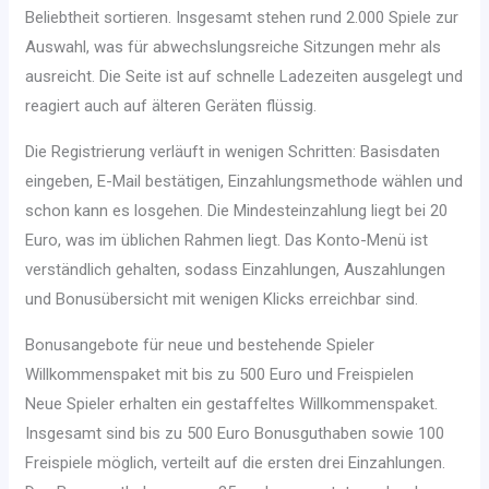
Beliebtheit sortieren. Insgesamt stehen rund 2.000 Spiele zur
Auswahl, was für abwechslungsreiche Sitzungen mehr als
ausreicht. Die Seite ist auf schnelle Ladezeiten ausgelegt und
reagiert auch auf älteren Geräten flüssig.
Die Registrierung verläuft in wenigen Schritten: Basisdaten
eingeben, E-Mail bestätigen, Einzahlungsmethode wählen und
schon kann es losgehen. Die Mindest­einzahlung liegt bei 20
Euro, was im üblichen Rahmen liegt. Das Konto-Menü ist
verständlich gehalten, sodass Einzahlungen, Auszahlungen
und Bonusübersicht mit wenigen Klicks erreichbar sind.
Bonusangebote für neue und bestehende Spieler
Willkommenspaket mit bis zu 500 Euro und Freispielen
Neue Spieler erhalten ein gestaffeltes Willkommenspaket.
Insgesamt sind bis zu 500 Euro Bonusguthaben sowie 100
Freispiele möglich, verteilt auf die ersten drei Einzahlungen.