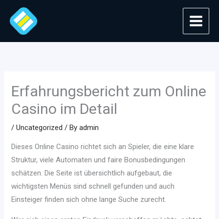
Skip
to
content
Erfahrungsbericht zum Online
Casino im Detail
/
Uncategorized
/ By
admin
Dieses Online Casino richtet sich an Spieler, die eine klare
Struktur, viele Automaten und faire Bonusbedingungen
schätzen. Die Seite ist übersichtlich aufgebaut, die
wichtigsten Menüs sind schnell gefunden und auch
Einsteiger finden sich ohne lange Suche zurecht.