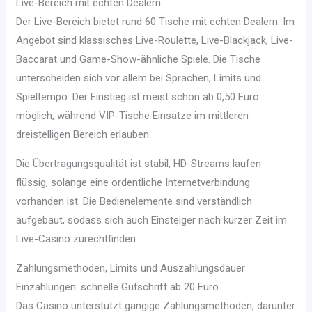
Live-Bereich mit echten Dealern
Der Live-Bereich bietet rund 60 Tische mit echten Dealern. Im
Angebot sind klassisches Live-Roulette, Live-Blackjack, Live-
Baccarat und Game-Show-ähnliche Spiele. Die Tische
unterscheiden sich vor allem bei Sprachen, Limits und
Spieltempo. Der Einstieg ist meist schon ab 0,50 Euro
möglich, während VIP-Tische Einsätze im mittleren
dreistelligen Bereich erlauben.
Die Übertragungsqualität ist stabil, HD-Streams laufen
flüssig, solange eine ordentliche Internetverbindung
vorhanden ist. Die Bedienelemente sind verständlich
aufgebaut, sodass sich auch Einsteiger nach kurzer Zeit im
Live-Casino zurechtfinden.
Zahlungsmethoden, Limits und Auszahlungsdauer
Einzahlungen: schnelle Gutschrift ab 20 Euro
Das Casino unterstützt gängige Zahlungsmethoden, darunter