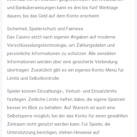
und Banküberweisungen kann es drei bis fünf Werktage
dauern, bis das Geld auf dem Konto erscheint.
Sicherheit, Spielerschutz und Fairness
Das Casino setzt nach eigenen Angaben auf moderne
Verschlüsselungstechnologie, um Zahlungsdaten und
persönliche Informationen zu schützen. Alle sensiblen
Informationen werden über eine gesicherte Verbindung
übertragen. Zusätzlich gibt es ein eigenes Konto-Menü für
Limits und Selbstkontrolle.
Spieler können Einzahlungs-, Verlust- und Einsatzlimits
festlegen. Zeitliche Limits helfen dabei, die eigene Spielzeit
besser im Blick zu behalten. Auf Wunsch ist auch eine
Selbstsperre möglich, bei der das Konto für einen gewählten
Zeitraum nicht genutzt werden kann. Für Spieler, die
Unterstützung benötigen, stehen Hinweise auf