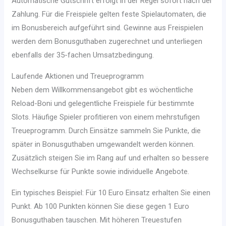
Automatische Gutschrift erfolgt in der Regel sofort nach der
Zahlung. Für die Freispiele gelten feste Spielautomaten, die
im Bonusbereich aufgeführt sind. Gewinne aus Freispielen
werden dem Bonusguthaben zugerechnet und unterliegen
ebenfalls der 35-fachen Umsatzbedingung.
Laufende Aktionen und Treueprogramm
Neben dem Willkommensangebot gibt es wöchentliche
Reload-Boni und gelegentliche Freispiele für bestimmte
Slots. Häufige Spieler profitieren von einem mehrstufigen
Treueprogramm. Durch Einsätze sammeln Sie Punkte, die
später in Bonusguthaben umgewandelt werden können.
Zusätzlich steigen Sie im Rang auf und erhalten so bessere
Wechselkurse für Punkte sowie individuelle Angebote.
Ein typisches Beispiel: Für 10 Euro Einsatz erhalten Sie einen
Punkt. Ab 100 Punkten können Sie diese gegen 1 Euro
Bonusguthaben tauschen. Mit höheren Treuestufen