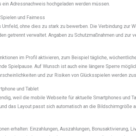
 ein Adressnachweis hochgeladen werden müssen.
Spielen und Fairness
es Umfeld, ohne dies zu stark zu bewerben. Die Verbindung zur We
en getrennt verwaltet. Angaben zu Schutzmaßnahmen und zur ve
tionen im Profil aktivieren, zum Beispiel tägliche, wöchentlich
de Spielpause. Auf Wunsch ist auch eine längere Sperre möglic
rscheinlichkeiten und zur Risiken von Glücksspielen werden zusät
rtphone und Tablet
endig, weil die mobile Webseite für aktuelle Smartphones und Tab
und das Layout passt sich automatisch an die Bildschirmgröße an.
ionen erhalten: Einzahlungen, Auszahlungen, Bonusaktivierung, Li