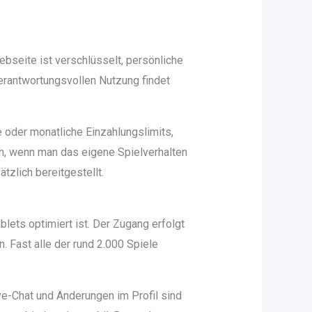
bseite ist verschlüsselt, persönliche
rantwortungsvollen Nutzung findet
e oder monatliche Einzahlungslimits,
h, wenn man das eigene Spielverhalten
zlich bereitgestellt.
lets optimiert ist. Der Zugang erfolgt
 Fast alle der rund 2.000 Spiele
ve-Chat und Änderungen im Profil sind