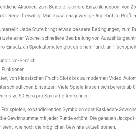
ntliche Aktionen, zum Beispiel kleinere Einzahlungsboni von 25
der Regel freiwillig: Man muss das jeweilige Angebot im Profil ak
unterteilt. Jede Stufe bringt etwas bessere Bedingungen, zum B
erluste einer Woche, schnellere Bearbeitung von Auszahlungsant
uro Einsatz an Spielautomaten gibt es einen Punkt, an Tischspiele
 und Live-Bereich
 Funktionen
ten, von klassischen Frucht-Slots bis zu modernen Video-Autom
unterschiedlichen Einsätzen. Viele Spiele lassen sich bereits ab
n bis zu 50 Euro pro Spin arbeiten können.
 Freispielen, expandierenden Symbolen oder Kaskaden-Gewinnen
 die Gewinnsumme mit jeder Runde erhöht. Die genauen Jackpot
sieht, wie hoch die möglichen Gewinne aktuell stehen.