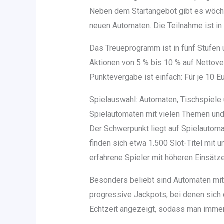
Neben dem Startangebot gibt es wöche
neuen Automaten. Die Teilnahme ist in 
Das Treueprogramm ist in fünf Stufen 
Aktionen von 5 % bis 10 % auf Nettov
Punktevergabe ist einfach: Für je 10 E
Spielauswahl: Automaten, Tischspiele
Spielautomaten mit vielen Themen und
Der Schwerpunkt liegt auf Spielautoma
finden sich etwa 1.500 Slot-Titel mit 
erfahrene Spieler mit höheren Einsätze
Besonders beliebt sind Automaten mit
progressive Jackpots, bei denen sich
Echtzeit angezeigt, sodass man immer 