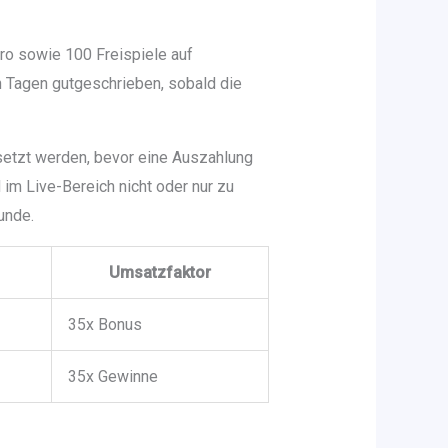
ro sowie 100 Freispiele auf
n Tagen gutgeschrieben, sobald die
etzt werden, bevor eine Auszahlung
 im Live-Bereich nicht oder nur zu
unde.
Umsatzfaktor
35x Bonus
35x Gewinne