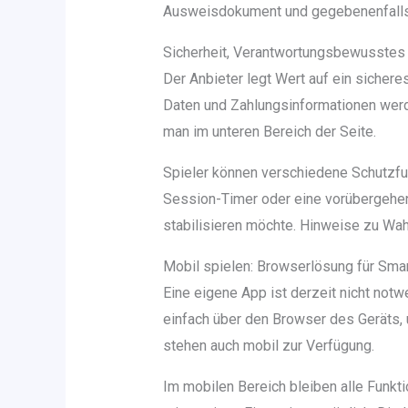
Ausweisdokument und gegebenenfalls
Sicherheit, Verantwortungsbewusstes 
Der Anbieter legt Wert auf ein sicher
Daten und Zahlungsinformationen werd
man im unteren Bereich der Seite.
Spieler können verschiedene Schutzfunk
Session-Timer oder eine vorübergehen
stabilisieren möchte. Hinweise zu Wah
Mobil spielen: Browserlösung für Sma
Eine eigene App ist derzeit nicht notw
einfach über den Browser des Geräts, 
stehen auch mobil zur Verfügung.
Im mobilen Bereich bleiben alle Funkt