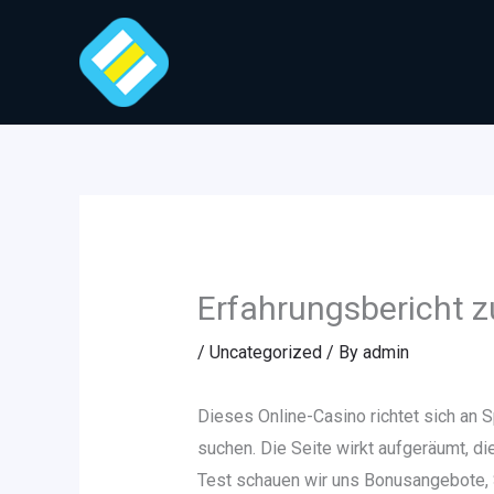
Skip
to
content
Erfahrungsbericht z
/
Uncategorized
/ By
admin
Dieses Online-Casino richtet sich an 
suchen. Die Seite wirkt aufgeräumt, di
Test schauen wir uns Bonusangebote, 