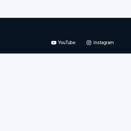
YouTube
Instagram