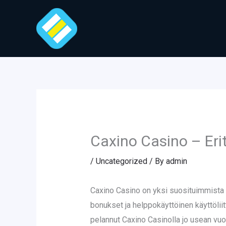
Skip
to
content
Caxino Casino – Erit
/
Uncategorized
/ By
admin
Caxino Casino on yksi suosituimmista o
bonukset ja helppokäyttöinen käyttöliitt
pelannut Caxino Casinolla jo usean vuo