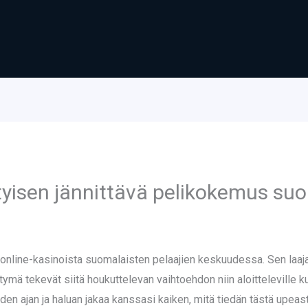
yisen jännittävä pelikokemus suoma
nline-kasinoista suomalaisten pelaajien keskuudessa. Sen laaja 
ymä tekevät siitä houkuttelevan vaihtoehdon niin aloitteleville kui
den ajan ja haluan jakaa kanssasi kaiken,
mitä tiedän tästä upeast