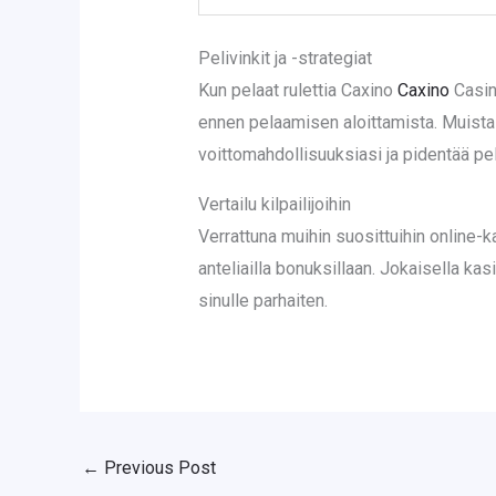
Pelivinkit ja -strategiat
Kun pelaat rulettia Caxino
Caxino
Casino
ennen pelaamisen aloittamista. Muista 
voittomahdollisuuksiasi ja pidentää pel
Vertailu kilpailijoihin
Verrattuna muihin suosittuihin online-k
anteliailla bonuksillaan. Jokaisella kas
sinulle parhaiten.
←
Previous Post