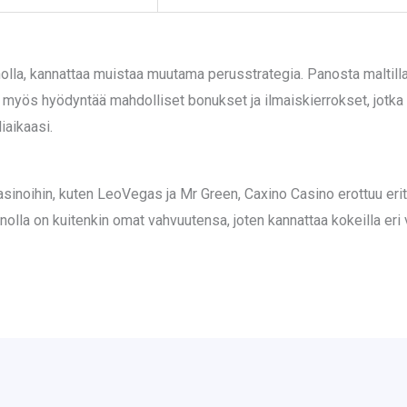
lla, kannattaa muistaa muutama perusstrategia. Panosta maltilla j
myös hyödyntää mahdolliset bonukset ja ilmaiskierrokset, jotka k
iaikaasi.
asinoihin, kuten LeoVegas ja Mr Green, Caxino Casino erottuu erityi
inolla on kuitenkin omat vahvuutensa, joten kannattaa kokeilla eri v