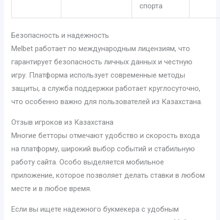
спорта
Безопасность и надежность
Melbet работает по международным лицензиям, что
гарантирует безопасность личных данных и честную
игру. Платформа использует современные методы
защиты, а служба поддержки работает круглосуточно,
что особенно важно для пользователей из Казахстана.
Отзыв игроков из Казахстана
Многие бетторы отмечают удобство и скорость входа
на платформу, широкий выбор событий и стабильную
работу сайта. Особо выделяется мобильное
приложение, которое позволяет делать ставки в любом
месте и в любое время.
Если вы ищете надежного букмекера с удобным