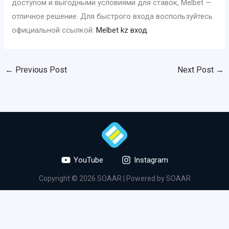
доступом и выгодными условиями для ставок, Melbet —
отличное решение. Для быстрого входа воспользуйтесь
официальной ссылкой:
Melbet kz вход
.
←
Previous Post
Next Post
→
YouTube
Instagram
Copyright © 2026 SOAAR | Powered by SOAAR