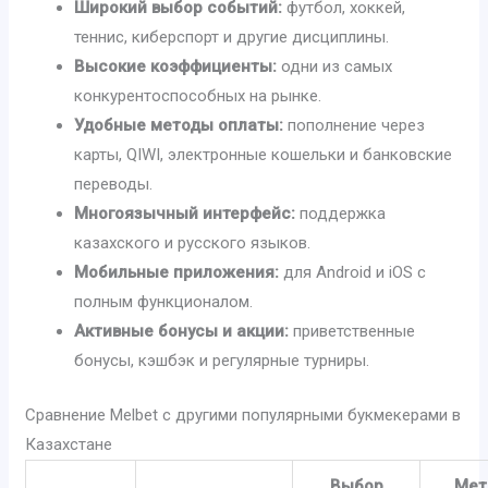
Широкий выбор событий:
футбол, хоккей,
теннис, киберспорт и другие дисциплины.
Высокие коэффициенты:
одни из самых
конкурентоспособных на рынке.
Удобные методы оплаты:
пополнение через
карты, QIWI, электронные кошельки и банковские
переводы.
Многоязычный интерфейс:
поддержка
казахского и русского языков.
Мобильные приложения:
для Android и iOS с
полным функционалом.
Активные бонусы и акции:
приветственные
бонусы, кэшбэк и регулярные турниры.
Сравнение Melbet с другими популярными букмекерами в
Казахстане
Выбор
Мет