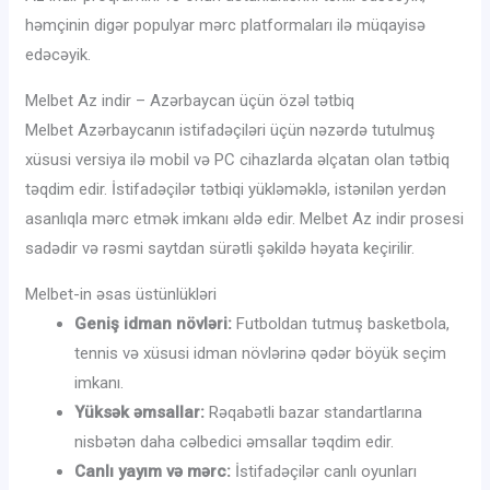
həmçinin digər populyar mərc platformaları ilə müqayisə
edəcəyik.
Melbet Az indir – Azərbaycan üçün özəl tətbiq
Melbet Azərbaycanın istifadəçiləri üçün nəzərdə tutulmuş
xüsusi versiya ilə mobil və PC cihazlarda əlçatan olan tətbiq
təqdim edir. İstifadəçilər tətbiqi yükləməklə, istənilən yerdən
asanlıqla mərc etmək imkanı əldə edir. Melbet Az indir prosesi
sadədir və rəsmi saytdan sürətli şəkildə həyata keçirilir.
Melbet-in əsas üstünlükləri
Geniş idman növləri:
Futboldan tutmuş basketbola,
tennis və xüsusi idman növlərinə qədər böyük seçim
imkanı.
Yüksək əmsallar:
Rəqabətli bazar standartlarına
nisbətən daha cəlbedici əmsallar təqdim edir.
Canlı yayım və mərc:
İstifadəçilər canlı oyunları