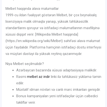
Melbet haqqında əlavə məlumatlar
1999-cu ildən fəaliyyət göstərən Melbet, bir çox beynəlxalq
lisenziyaya malik olmaqla yanaşı, yüksək təhlükəsizlik
standartlarını qoruyur və istifadəçi məlumatlarının məxfiliyinə
xüsusi diqqət verir. [Wikipedia Melbet haqqında]
(https://en.wikipedia.org/wiki/Melbet) səhifəsi əlavə məlumat
üçün faydalıdır. Platforma həmçinin istifadəçi dostu interfeysi
və müştəri dəstəyi ilə yüksək reytinq qazanmışdır.
Niyə Melbet seçilməlidir?
Azərbaycan bazarında xüsusi adaptasiyaya malikdir.
Rəsmi
melbet az indir
linki ilə təhlükəsiz yükləmə təmin
edilir.
Müxtəlif idman növləri və canlı mərc imkanları genişdir.
Bonus kampaniyaları yeni istifadəçilər üçün cəlbedici
təkliflər verir.